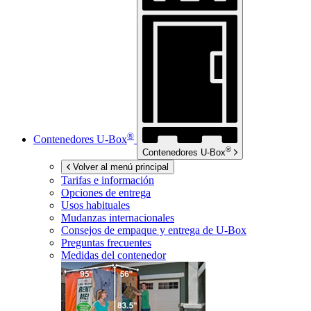
®
Contenedores
U-Box
®
Contenedores
U-Box
Volver al menú principal
Tarifas e información
Opciones de entrega
Usos habituales
Mudanzas internacionales
Consejos de empaque y entrega de
U-Box
Preguntas frecuentes
Medidas del contenedor