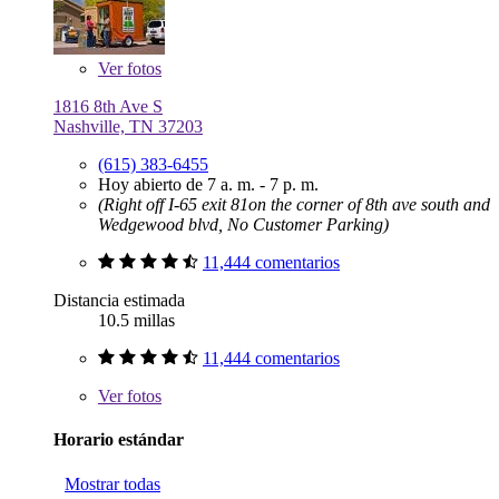
Ver
fotos
1816 8th Ave S
Nashville, TN 37203
(615) 383-6455
Hoy abierto de 7 a. m. - 7 p. m.
(Right off I-65 exit 81on the corner of 8th ave south and
Wedgewood blvd, No Customer Parking)
11,444 comentarios
Distancia estimada
10.5 millas
11,444 comentarios
Ver
fotos
Horario estándar
Mostrar todas