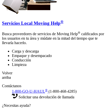
®
Servicios Local Moving Help
®
Busca proveedores de servicios de Moving Help
calificados por
los usuarios en tu área y múdate en la mitad del tiempo que te
llevaría hacerlo.
Carga y descarga
Empaque y desempacado
Conducción
Limpieza
Volver
arriba
Contáctanos
®
1-800-GO-U-HAUL
(1-800-468-4285)
Solicitar una devolución de llamada
¿Necesitas ayuda?