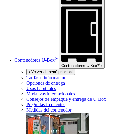
®
Contenedores
U-Box
®
Contenedores
U-Box
Volver al menú principal
Tarifas e información
Opciones de entrega
Usos habituales
Mudanzas internacionales
Consejos de empaque y entrega de
U-Box
Preguntas frecuentes
Medidas del contenedor