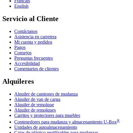
Français
English
Servicio al Cliente
Contáctanos
Asistencia en carretera
Mi cuenta y pedidos
Pagos
Consejos
Preguntas frecuentes
Accesibilidad
Comentarios de clientes
Alquileres
Alquiler de camiones de mudanza
Alquiler de van de carga
Alquiler de remolque
Alquiler de remolques
Carritos y protectores para muebles
®
Contenedores para mudanza y almacenamiento
U-Box
Unidades de autoalmacenamiento
Cajas de plástico reutilizables para mudanzas