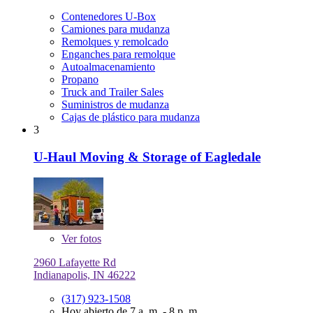
Contenedores U-Box
Camiones para mudanza
Remolques y remolcado
Enganches para remolque
Autoalmacenamiento
Propano
Truck and Trailer Sales
Suministros de mudanza
Cajas de plástico para mudanza
3
U-Haul Moving & Storage of Eagledale
Ver
fotos
2960 Lafayette Rd
Indianapolis, IN 46222
(317) 923-1508
Hoy abierto de 7 a. m. - 8 p. m.