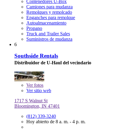
Contenedores U-Box
Camiones para mudanza
Remolques y remolcado
Enganches para remolque
Autoalmacenamiento
Propano
Truck and Trailer Sales
Suministros de mudanza
6
Southside Rentals
Distribuidor de U-Haul del vecindario
Ver
fotos
Ver sitio web
1717 S Walnut St
Bloomington, IN 47401
(812) 339-3240
Hoy abierto de 8 a. m. - 4 p. m.