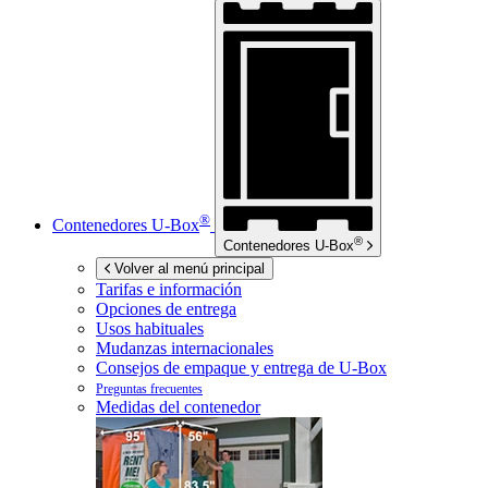
®
Contenedores
U-Box
®
Contenedores
U-Box
Volver al menú principal
Tarifas e información
Opciones de entrega
Usos habituales
Mudanzas internacionales
Consejos de empaque y entrega de
U-Box
Preguntas frecuentes
Medidas del contenedor