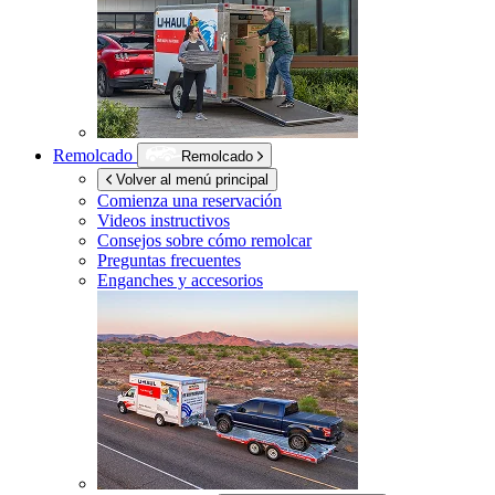
Remolcado
Remolcado
Volver al menú principal
Comienza una reservación
Videos instructivos
Consejos sobre cómo remolcar
Preguntas frecuentes
Enganches y accesorios