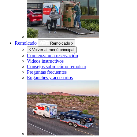
Remolcado
Remolcado
Volver al menú principal
Comienza una reservación
Videos instructivos
Consejos sobre cómo remolcar
Preguntas frecuentes
Enganches y accesorios