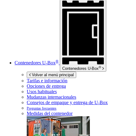
®
Contenedores
U-Box
®
Contenedores
U-Box
Volver al menú principal
Tarifas e información
Opciones de entrega
Usos habituales
Mudanzas internacionales
Consejos de empaque y entrega de
U-Box
Preguntas frecuentes
Medidas del contenedor