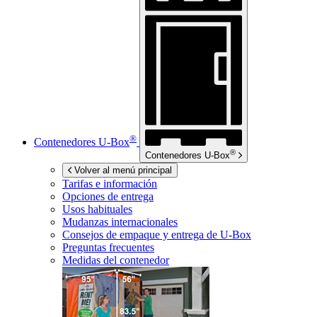
®
Contenedores
U-Box
®
Contenedores
U-Box
Volver al menú principal
Tarifas e información
Opciones de entrega
Usos habituales
Mudanzas internacionales
Consejos de empaque y entrega de
U-Box
Preguntas frecuentes
Medidas del contenedor