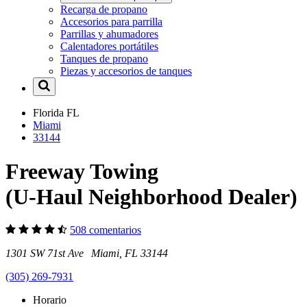
Recarga de propano
Accesorios para parrilla
Parrillas y ahumadores
Calentadores portátiles
Tanques de propano
Piezas y accesorios de tanques
Florida
FL
Miami
33144
Freeway Towing
(U-Haul Neighborhood Dealer)
508 comentarios
1301 SW 71st Ave Miami, FL 33144
(305) 269-7931
Horario