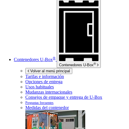
®
Contenedores
U-Box
®
Contenedores
U-Box
Volver al menú principal
Tarifas e información
Opciones de entrega
Usos habituales
Mudanzas internacionales
Consejos de empaque y entrega de
U-Box
Preguntas frecuentes
Medidas del contenedor