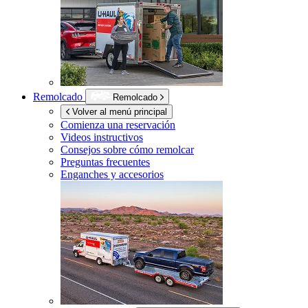
Remolcado
Remolcado
Volver al menú principal
Comienza una reservación
Videos instructivos
Consejos sobre cómo remolcar
Preguntas frecuentes
Enganches y accesorios