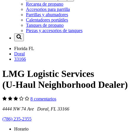
Recarga de propano
Accesorios para parrilla
Parrillas y ahumadores
Calentadores portátiles
Tanques de propano
Piezas y accesorios de tanques
Florida
FL
Doral
33166
LMG Logistic Services
(U-Haul Neighborhood Dealer)
8 comentarios
4444 NW 74 Ave Doral, FL 33166
(786) 235-2355
Horario