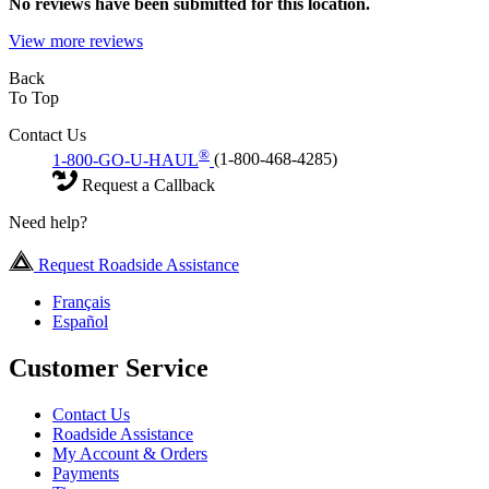
No
reviews have been submitted for this location.
View more reviews
Back
To Top
Contact Us
®
1-800-GO-U-HAUL
(1-800-468-4285)
Request a Callback
Need help?
Request Roadside Assistance
Français
Español
Customer Service
Contact Us
Roadside Assistance
My Account & Orders
Payments