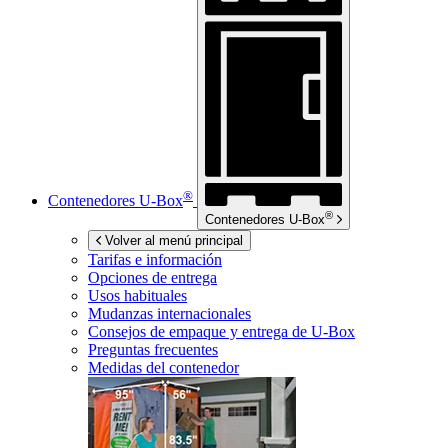
®
Contenedores
U-Box
®
Contenedores
U-Box
Volver al menú principal
Tarifas e información
Opciones de entrega
Usos habituales
Mudanzas internacionales
Consejos de empaque y entrega de
U-Box
Preguntas frecuentes
Medidas del contenedor