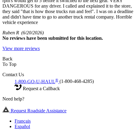
rpm's would get to 5 before it switched to the next gear. VERY
DANGEROUS for any driver. I called and explained it to the store,
they said "that is how those trucks run and feel". I was on a deadline
and didn't have time to go to another truck rental company. Horrible
vehicle experience
Ruben R
(6/20/2026)
No
reviews have been submitted for this location.
View more reviews
Back
To Top
Contact Us
®
1-800-GO-U-HAUL
(1-800-468-4285)
Request a Callback
Need help?
Request Roadside Assistance
Français
Español