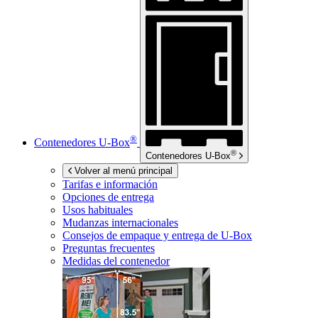
®
Contenedores
U-Box
®
Contenedores
U-Box
Volver al menú principal
Tarifas e información
Opciones de entrega
Usos habituales
Mudanzas internacionales
Consejos de empaque y entrega de
U-Box
Preguntas frecuentes
Medidas del contenedor