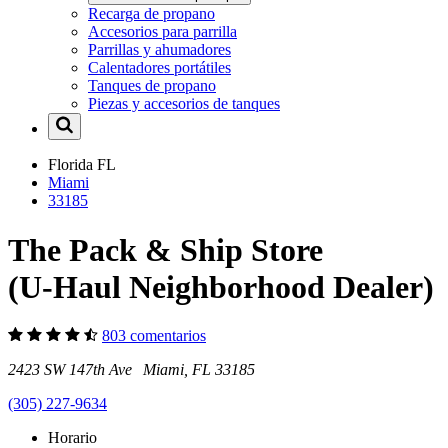
Recarga de propano
Accesorios para parrilla
Parrillas y ahumadores
Calentadores portátiles
Tanques de propano
Piezas y accesorios de tanques
Florida
FL
Miami
33185
The Pack & Ship Store
(U-Haul Neighborhood Dealer)
803 comentarios
2423 SW 147th Ave Miami, FL 33185
(305) 227-9634
Horario