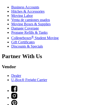
Business Accounts
Hitches & Accessories
Moving Labor
Venta de camiones usados
Moving Boxes & Supplies
Damage Coverage
Propane Refills & Tanks
®
Collegeboxes
Student Moving
Gift Certificates
Discounts & Specials
Partner With Us
Vendor
Dealer
U-Box® Freight Carrier