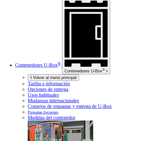
®
Contenedores
U-Box
®
Contenedores
U-Box
Volver al menú principal
Tarifas e información
Opciones de entrega
Usos habituales
Mudanzas internacionales
Consejos de empaque y entrega de
U-Box
Preguntas frecuentes
Medidas del contenedor