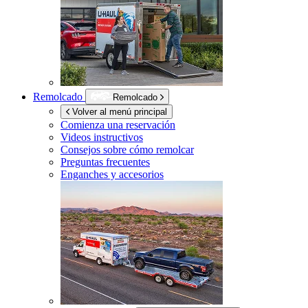
Remolcado
Remolcado
Volver al menú principal
Comienza una reservación
Videos instructivos
Consejos sobre cómo remolcar
Preguntas frecuentes
Enganches y accesorios