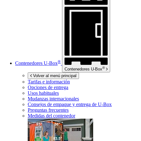
®
Contenedores
U-Box
®
Contenedores
U-Box
Volver al menú principal
Tarifas e información
Opciones de entrega
Usos habituales
Mudanzas internacionales
Consejos de empaque y entrega de
U-Box
Preguntas frecuentes
Medidas del contenedor