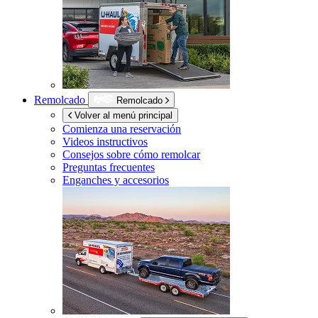
Remolcado
Remolcado
Volver al menú principal
Comienza una reservación
Videos instructivos
Consejos sobre cómo remolcar
Preguntas frecuentes
Enganches y accesorios