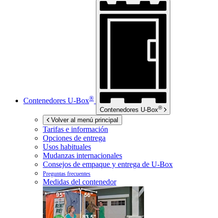
®
Contenedores
U-Box
®
Contenedores
U-Box
Volver al menú principal
Tarifas e información
Opciones de entrega
Usos habituales
Mudanzas internacionales
Consejos de empaque y entrega de
U-Box
Preguntas frecuentes
Medidas del contenedor