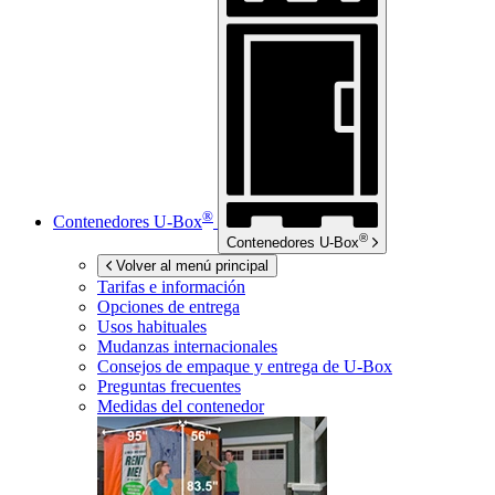
®
Contenedores
U-Box
®
Contenedores
U-Box
Volver al menú principal
Tarifas e información
Opciones de entrega
Usos habituales
Mudanzas internacionales
Consejos de empaque y entrega de
U-Box
Preguntas frecuentes
Medidas del contenedor