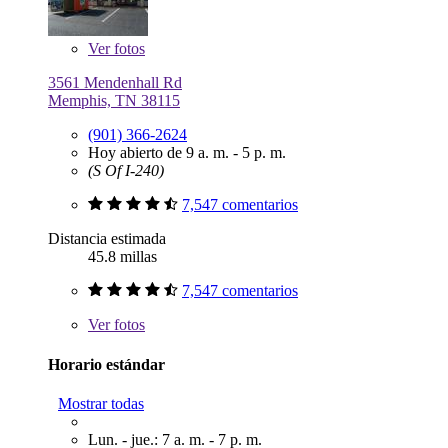
Ver
fotos
3561 Mendenhall Rd
Memphis, TN 38115
(901) 366-2624
Hoy abierto de 9 a. m. - 5 p. m.
(S Of I-240)
7,547 comentarios
Distancia estimada
45.8 millas
7,547 comentarios
Ver
fotos
Horario estándar
Mostrar todas
Lun. - jue.: 7 a. m. - 7 p. m.