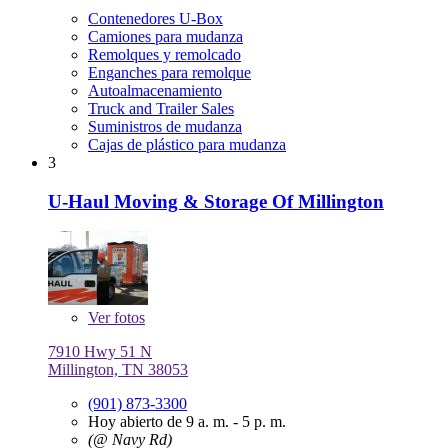
Contenedores U-Box
Camiones para mudanza
Remolques y remolcado
Enganches para remolque
Autoalmacenamiento
Truck and Trailer Sales
Suministros de mudanza
Cajas de plástico para mudanza
3
U-Haul Moving & Storage Of Millington
Ver
fotos
7910 Hwy 51 N
Millington, TN 38053
(901) 873-3300
Hoy abierto de 9 a. m. - 5 p. m.
(@ Navy Rd)