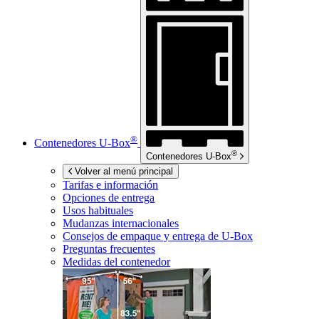
®
Contenedores
U-Box
®
Contenedores
U-Box
Volver al menú principal
Tarifas e información
Opciones de entrega
Usos habituales
Mudanzas internacionales
Consejos de empaque y entrega de
U-Box
Preguntas frecuentes
Medidas del contenedor