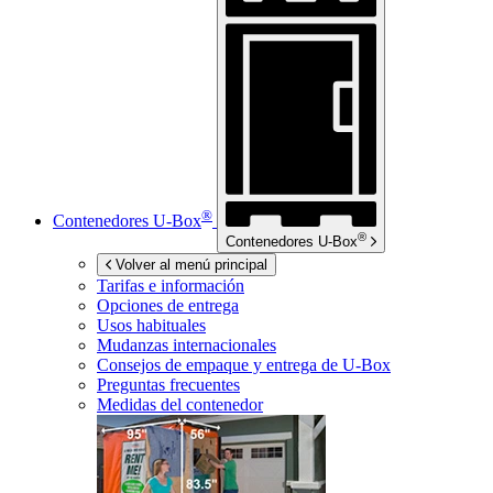
®
Contenedores
U-Box
®
Contenedores
U-Box
Volver al menú principal
Tarifas e información
Opciones de entrega
Usos habituales
Mudanzas internacionales
Consejos de empaque y entrega de
U-Box
Preguntas frecuentes
Medidas del contenedor