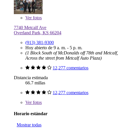
Ver
fotos
7740 Metcalf Ave
Overland Park, KS 66204
(913) 381-9300
Hoy abierto de 9 a. m. - 5 p. m.
(1 Block South of McDonalds off 78th and Metcalf,
Across the street from Metcalf Auto Plaza)
12,277 comentarios
Distancia estimada
66.7 millas
12,277 comentarios
Ver
fotos
Horario estándar
Mostrar todas