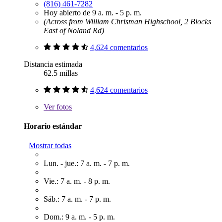
(816) 461-7282
Hoy abierto de 9 a. m. - 5 p. m.
(Across from William Chrisman Highschool, 2 Blocks
East of Noland Rd)
4,624 comentarios
Distancia estimada
62.5 millas
4,624 comentarios
Ver
fotos
Horario estándar
Mostrar todas
Lun. - jue.: 7 a. m. - 7 p. m.
Vie.: 7 a. m. - 8 p. m.
Sáb.: 7 a. m. - 7 p. m.
Dom.: 9 a. m. - 5 p. m.