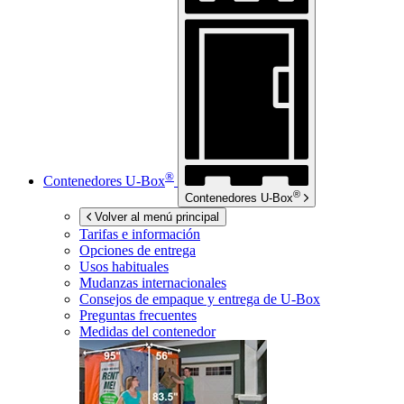
®
Contenedores
U-Box
®
Contenedores
U-Box
Volver al menú principal
Tarifas e información
Opciones de entrega
Usos habituales
Mudanzas internacionales
Consejos de empaque y entrega de
U-Box
Preguntas frecuentes
Medidas del contenedor