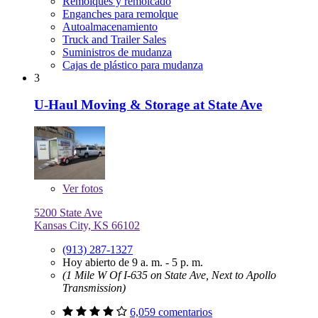
Remolques y remolcado
Enganches para remolque
Autoalmacenamiento
Truck and Trailer Sales
Suministros de mudanza
Cajas de plástico para mudanza
3
U-Haul Moving & Storage at State Ave
Ver
fotos
5200 State Ave
Kansas City, KS 66102
(913) 287-1327
Hoy abierto de 9 a. m. - 5 p. m.
(1 Mile W Of I-635 on State Ave, Next to Apollo
Transmission)
6,059 comentarios