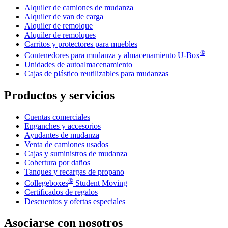
Alquiler de camiones de mudanza
Alquiler de van de carga
Alquiler de remolque
Alquiler de remolques
Carritos y protectores para muebles
®
Contenedores para mudanza y almacenamiento
U-Box
Unidades de autoalmacenamiento
Cajas de plástico reutilizables para mudanzas
Productos y servicios
Cuentas comerciales
Enganches y accesorios
Ayudantes de mudanza
Venta de camiones usados
Cajas y suministros de mudanza
Cobertura por daños
Tanques y recargas de propano
®
Collegeboxes
Student Moving
Certificados de regalos
Descuentos y ofertas especiales
Asociarse con nosotros