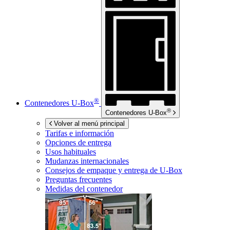
®
Contenedores
U-Box
®
Contenedores
U-Box
Volver al menú principal
Tarifas e información
Opciones de entrega
Usos habituales
Mudanzas internacionales
Consejos de empaque y entrega de
U-Box
Preguntas frecuentes
Medidas del contenedor