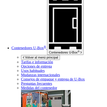
®
Contenedores
U-Box
®
Contenedores
U-Box
Volver al menú principal
Tarifas e información
Opciones de entrega
Usos habituales
Mudanzas internacionales
Consejos de empaque y entrega de
U-Box
Preguntas frecuentes
Medidas del contenedor