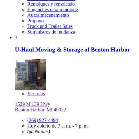
Remolques y remolcado
Enganches para remolque
Autoalmacenamiento
Propano
Truck and Trailer Sales
Suministros de mudanza
3
U-Haul Moving & Storage of Benton Harbor
Ver
fotos
1529 M 139 Hwy
Benton Harbor, MI 49022
(269) 927-4494
Hoy abierto de 7 a. m. - 7 p. m.
(@ Napier)