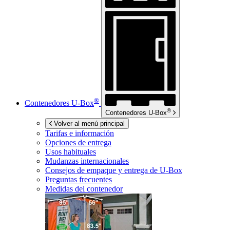
®
Contenedores
U-Box
®
Contenedores
U-Box
Volver al menú principal
Tarifas e información
Opciones de entrega
Usos habituales
Mudanzas internacionales
Consejos de empaque y entrega de
U-Box
Preguntas frecuentes
Medidas del contenedor