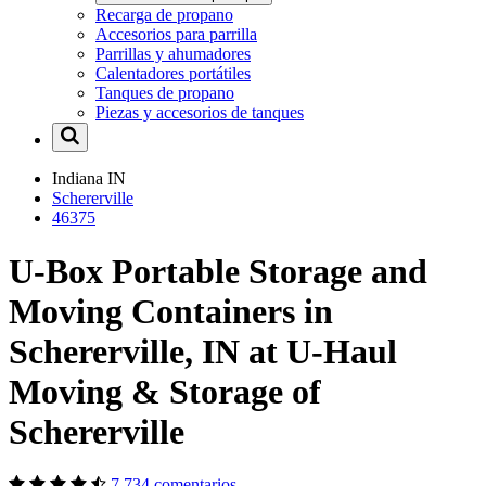
Recarga de propano
Accesorios para parrilla
Parrillas y ahumadores
Calentadores portátiles
Tanques de propano
Piezas y accesorios de tanques
Indiana
IN
Schererville
46375
U-Box Portable Storage and
Moving Containers in
Schererville, IN at U-Haul
Moving & Storage of
Schererville
7,734 comentarios