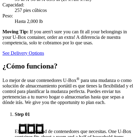
Capacidad:
257 pies cúbicos
Peso:
Hasta 2,000 lb
Moving Tip:
If you aren't sure you can fit all your belongings in
your
U-Box
container, order an extra! A diferencia de nuestra
competencia, solo te cobramos por lo que usas.
See Delivery Options
¿Cómo funciona?
®
Lo mejor de usar contenedores
U-Box
para una mudanza o como
solución de almacenamiento portátil es que tienes la flexibilidad y el
control para planificar la mudanza perfecta. Puedes enviar tus
pertenencias a tu nuevo hogar o almacenarlas hasta que sepas a
dónde irás. We give you the opportunity to plan each.
Step
01
Elige la cantidad de contenedores que necesitas. One
U-Box
container fits about a room and a half of household items.