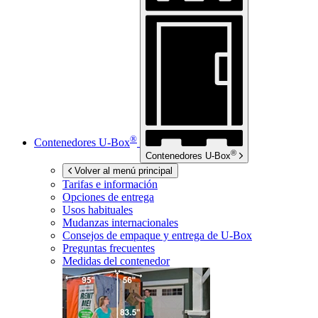
®
Contenedores
U-Box
®
Contenedores
U-Box
Volver al menú principal
Tarifas e información
Opciones de entrega
Usos habituales
Mudanzas internacionales
Consejos de empaque y entrega de
U-Box
Preguntas frecuentes
Medidas del contenedor