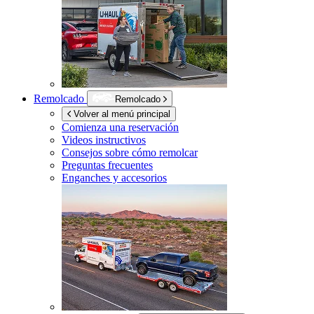
Remolcado
Remolcado
Volver al menú principal
Comienza una reservación
Videos instructivos
Consejos sobre cómo remolcar
Preguntas frecuentes
Enganches y accesorios