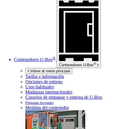
®
Contenedores
U-Box
®
Contenedores
U-Box
Volver al menú principal
Tarifas e información
Opciones de entrega
Usos habituales
Mudanzas internacionales
Consejos de empaque y entrega de
U-Box
Preguntas frecuentes
Medidas del contenedor