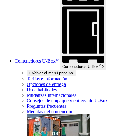
®
Contenedores
U-Box
®
Contenedores
U-Box
Volver al menú principal
Tarifas e información
Opciones de entrega
Usos habituales
Mudanzas internacionales
Consejos de empaque y entrega de
U-Box
Preguntas frecuentes
Medidas del contenedor