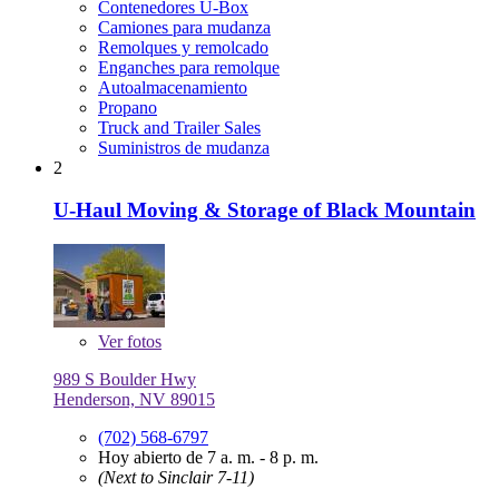
Contenedores U-Box
Camiones para mudanza
Remolques y remolcado
Enganches para remolque
Autoalmacenamiento
Propano
Truck and Trailer Sales
Suministros de mudanza
2
U-Haul Moving & Storage of Black Mountain
Ver
fotos
989 S Boulder Hwy
Henderson, NV 89015
(702) 568-6797
Hoy abierto de 7 a. m. - 8 p. m.
(Next to Sinclair 7-11)