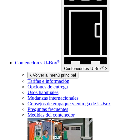
®
Contenedores
U-Box
®
Contenedores
U-Box
Volver al menú principal
Tarifas e información
Opciones de entrega
Usos habituales
Mudanzas internacionales
Consejos de empaque y entrega de
U-Box
Preguntas frecuentes
Medidas del contenedor