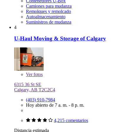
Contenedores U-Box
Camiones para mudanza
Remolques y remolcado
Autoalmacenamiento
Suministros de mudanza
4
U-Haul Moving & Storage of Calgary
Ver
fotos
6315 36 St SE
Calgary, AB T2C2C4
(403) 910-7984
Hoy abierto de 7 a. m. - 8 p. m.
4,215 comentarios
Distancia estimada