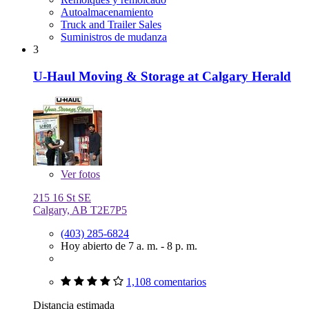
Autoalmacenamiento
Truck and Trailer Sales
Suministros de mudanza
3
U-Haul Moving & Storage at Calgary Herald
Ver
fotos
215 16 St SE
Calgary, AB T2E7P5
(403) 285-6824
Hoy abierto de 7 a. m. - 8 p. m.
1,108 comentarios
Distancia estimada