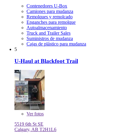
Contenedores U-Box
Camiones para mudanza
Remolques y remolcado
Enganches para remolque
Autoalmacenamiento
Truck and Trailer Sales
Suministros de mudanza
Cajas de plástico para mudanza
5
U-Haul at Blackfoot Trail
Ver
fotos
5519 6th St SE
Calgary, AB T2H1L6