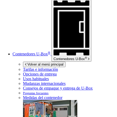
®
Contenedores
U-Box
®
Contenedores
U-Box
Volver al menú principal
Tarifas e información
Opciones de entrega
Usos habituales
Mudanzas internacionales
Consejos de empaque y entrega de
U-Box
Preguntas frecuentes
Medidas del contenedor