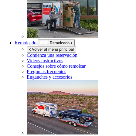
Remolcado
Remolcado
Volver al menú principal
Comienza una reservación
Videos instructivos
Consejos sobre cómo remolcar
Preguntas frecuentes
Enganches y accesorios