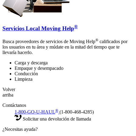
®
Servicios Local Moving Help
®
Busca proveedores de servicios de Moving Help
calificados por
los usuarios en tu área y múdate en la mitad del tiempo que te
llevaría hacerlo.
Carga y descarga
Empaque y desempacado
Conducción
Limpieza
Volver
arriba
Contáctanos
®
1-800-GO-U-HAUL
(1-800-468-4285)
Solicitar una devolución de llamada
¿Necesitas ayuda?