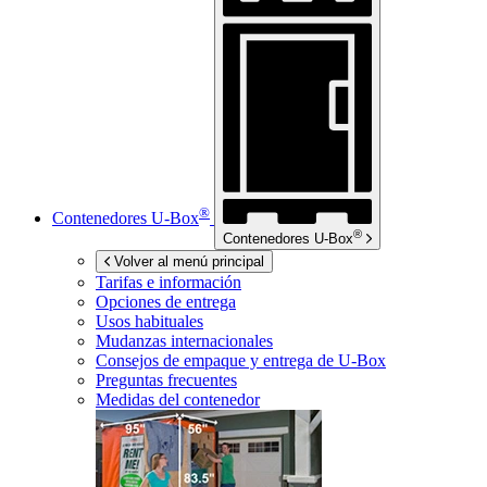
®
Contenedores
U-Box
®
Contenedores
U-Box
Volver al menú principal
Tarifas e información
Opciones de entrega
Usos habituales
Mudanzas internacionales
Consejos de empaque y entrega de
U-Box
Preguntas frecuentes
Medidas del contenedor