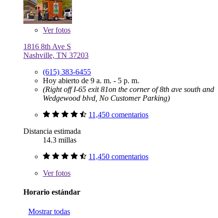
Ver
fotos
1816 8th Ave S
Nashville, TN 37203
(615) 383-6455
Hoy abierto de 9 a. m. - 5 p. m.
(Right off I-65 exit 81on the corner of 8th ave south and
Wedgewood blvd, No Customer Parking)
11,450 comentarios
Distancia estimada
14.3 millas
11,450 comentarios
Ver
fotos
Horario estándar
Mostrar todas