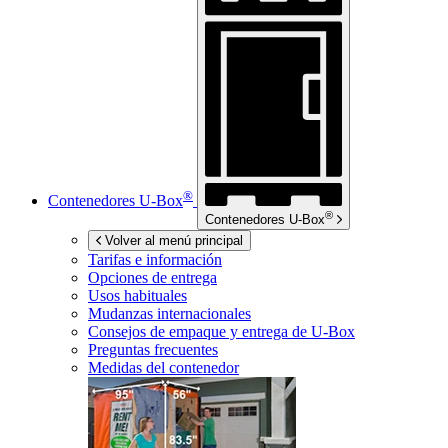
®
Contenedores
U-Box
®
Contenedores
U-Box
Volver al menú principal
Tarifas e información
Opciones de entrega
Usos habituales
Mudanzas internacionales
Consejos de empaque y entrega de
U-Box
Preguntas frecuentes
Medidas del contenedor