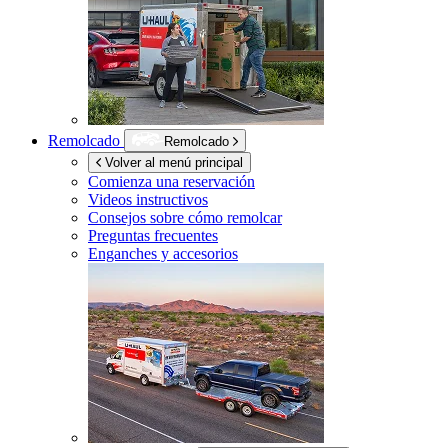
Remolcado
Remolcado
Volver al menú principal
Comienza una reservación
Videos instructivos
Consejos sobre cómo remolcar
Preguntas frecuentes
Enganches y accesorios