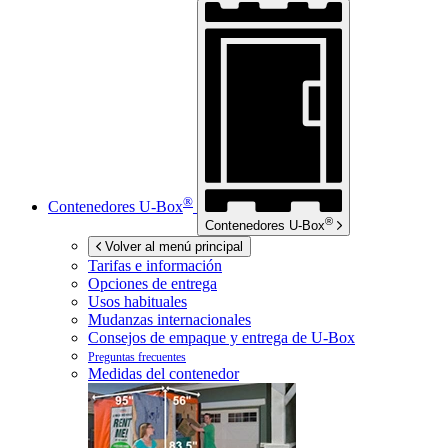
®
Contenedores
U-Box
®
Contenedores
U-Box
Volver al menú principal
Tarifas e información
Opciones de entrega
Usos habituales
Mudanzas internacionales
Consejos de empaque y entrega de
U-Box
Preguntas frecuentes
Medidas del contenedor