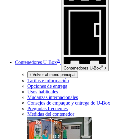
®
Contenedores
U-Box
®
Contenedores
U-Box
Volver al menú principal
Tarifas e información
Opciones de entrega
Usos habituales
Mudanzas internacionales
Consejos de empaque y entrega de
U-Box
Preguntas frecuentes
Medidas del contenedor