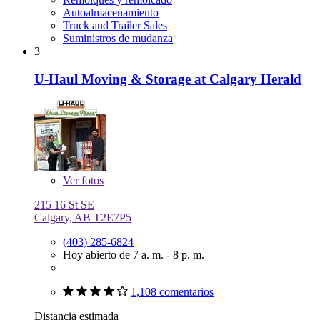
Autoalmacenamiento
Truck and Trailer Sales
Suministros de mudanza
3
U-Haul Moving & Storage at Calgary Herald
Ver
fotos
215 16 St SE
Calgary, AB T2E7P5
(403) 285-6824
Hoy abierto de 7 a. m. - 8 p. m.
1,108 comentarios
Distancia estimada