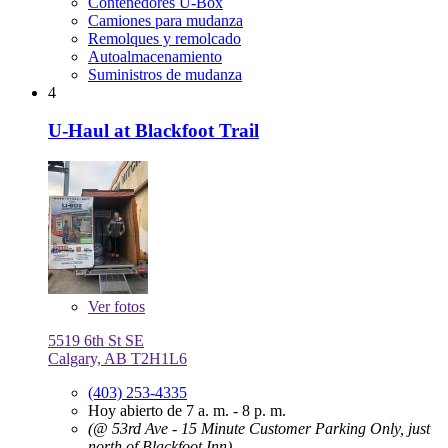
Contenedores U-Box
Camiones para mudanza
Remolques y remolcado
Autoalmacenamiento
Suministros de mudanza
4
U-Haul at Blackfoot Trail
Ver
fotos
5519 6th St SE
Calgary, AB T2H1L6
(403) 253-4335
Hoy abierto de 7 a. m. - 8 p. m.
(@ 53rd Ave - 15 Minute Customer Parking Only, just
north of Blackfoot Inn)