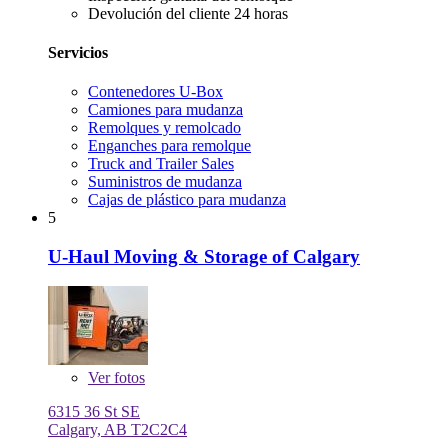
Devolución del cliente 24 horas
Servicios
Contenedores U-Box
Camiones para mudanza
Remolques y remolcado
Enganches para remolque
Truck and Trailer Sales
Suministros de mudanza
Cajas de plástico para mudanza
5
U-Haul Moving & Storage of Calgary
Ver
fotos
6315 36 St SE
Calgary, AB T2C2C4