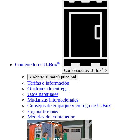
®
Contenedores
U-Box
®
Contenedores
U-Box
Volver al menú principal
Tarifas e información
Opciones de entrega
Usos habituales
Mudanzas internacionales
Consejos de empaque y entrega de
U-Box
Preguntas frecuentes
Medidas del contenedor