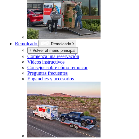
Remolcado
Remolcado
Volver al menú principal
Comienza una reservación
Videos instructivos
Consejos sobre cómo remolcar
Preguntas frecuentes
Enganches y accesorios