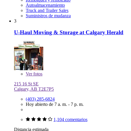
Autoalmacenamiento
Truck and Trailer Sales
Suministros de mudanza
3
U-Haul Moving & Storage at Calgary Herald
Ver
fotos
215 16 St SE
Calgary, AB T2E7P5
(403) 285-6824
Hoy abierto de 7 a. m. - 7 p. m.
1,104 comentarios
Distancia estimada