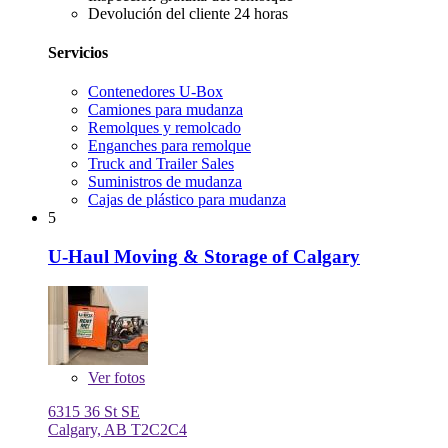
Devolución del cliente 24 horas
Servicios
Contenedores U-Box
Camiones para mudanza
Remolques y remolcado
Enganches para remolque
Truck and Trailer Sales
Suministros de mudanza
Cajas de plástico para mudanza
5
U-Haul Moving & Storage of Calgary
Ver
fotos
6315 36 St SE
Calgary, AB T2C2C4