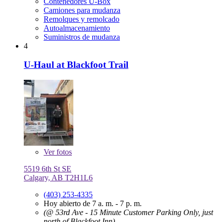
Contenedores U-Box
Camiones para mudanza
Remolques y remolcado
Autoalmacenamiento
Suministros de mudanza
4
U-Haul at Blackfoot Trail
Ver
fotos
5519 6th St SE
Calgary, AB T2H1L6
(403) 253-4335
Hoy abierto de 7 a. m. - 7 p. m.
(@ 53rd Ave - 15 Minute Customer Parking Only, just
north of Blackfoot Inn)