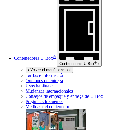
®
Contenedores
U-Box
®
Contenedores
U-Box
Volver al menú principal
Tarifas e información
Opciones de entrega
Usos habituales
Mudanzas internacionales
Consejos de empaque y entrega de
U-Box
Preguntas frecuentes
Medidas del contenedor