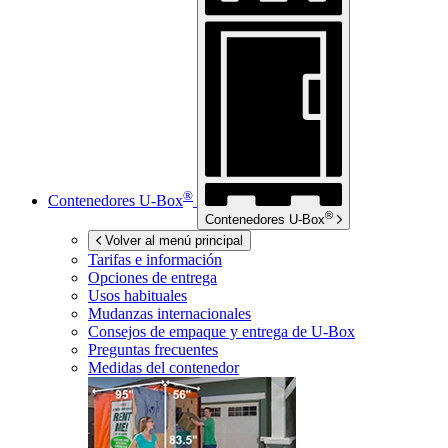
®
Contenedores
U-Box
®
Contenedores
U-Box
Volver al menú principal
Tarifas e información
Opciones de entrega
Usos habituales
Mudanzas internacionales
Consejos de empaque y entrega de
U-Box
Preguntas frecuentes
Medidas del contenedor