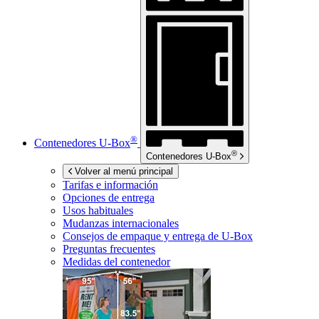
®
Contenedores
U-Box
®
Contenedores
U-Box
Volver al menú principal
Tarifas e información
Opciones de entrega
Usos habituales
Mudanzas internacionales
Consejos de empaque y entrega de
U-Box
Preguntas frecuentes
Medidas del contenedor