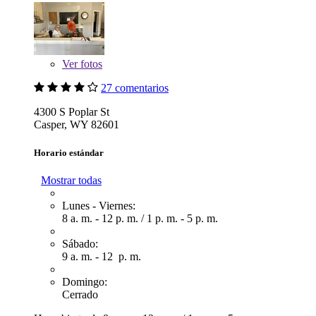
Ver
fotos
27 comentarios
4300 S Poplar St
Casper, WY 82601
Horario estándar
Mostrar todas
Lunes - Viernes:
8 a. m. - 12 p. m.
/
1 p. m. - 5 p. m.
Sábado:
9 a. m. - 12 p. m.
Domingo:
Cerrado