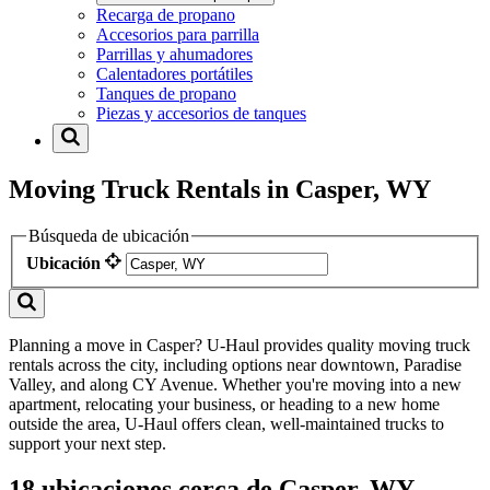
Recarga de propano
Accesorios para parrilla
Parrillas y ahumadores
Calentadores portátiles
Tanques de propano
Piezas y accesorios de tanques
Moving Truck Rentals in Casper, WY
Búsqueda de ubicación
Ubicación
Planning a move in Casper? U-Haul provides quality moving truck
rentals across the city, including options near downtown, Paradise
Valley, and along CY Avenue. Whether you're moving into a new
apartment, relocating your business, or heading to a new home
outside the area, U-Haul offers clean, well-maintained trucks to
support your next step.
18 ubicaciones cerca de Casper, WY