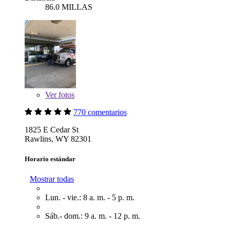
86.0 MILLAS
Ver
fotos
770 comentarios
1825 E Cedar St
Rawlins, WY 82301
Horario estándar
Mostrar todas
Lun. - vie.: 8 a. m. - 5 p. m.
Sáb.- dom.: 9 a. m. - 12 p. m.