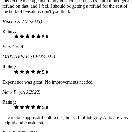
missed the message that I only needed to fill it 7/16, but I didn't get a
refund on that, and I feel, I should be getting a refund for the rest of
the tank of Gasoline, don't you think?
Helena K
(1/7/2025)
Rating:
5.0
Very Good
MATTHEW B
(12/16/2022)
Rating:
5.0
Experience was great! No improvements needed.
Mark F
(4/13/2022)
Rating:
5.0
The mobile app is difficult to use, but staff at Integrity Auto are very
helpful and considerate.