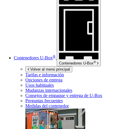
®
Contenedores
U-Box
®
Contenedores
U-Box
Volver al menú principal
Tarifas e información
Opciones de entrega
Usos habituales
Mudanzas internacionales
Consejos de empaque y entrega de
U-Box
Preguntas frecuentes
Medidas del contenedor