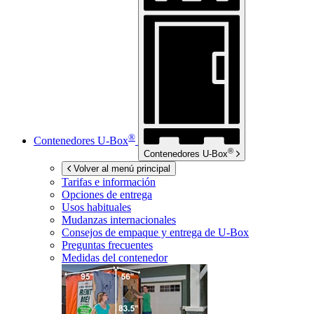
®
Contenedores
U-Box
®
Contenedores
U-Box
Volver al menú principal
Tarifas e información
Opciones de entrega
Usos habituales
Mudanzas internacionales
Consejos de empaque y entrega de
U-Box
Preguntas frecuentes
Medidas del contenedor