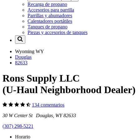
Recarga de propano
Accesorios para parrilla
Parrillas y ahumadores
Calentadores portátiles
Tanques de propano
Piezas y accesorios de tanques
Wyoming
WY
Douglas
82633
Rons Supply LLC
(U-Haul Neighborhood Dealer)
134 comentarios
30 W Center St Douglas, WY 82633
(307) 298-5221
Horario