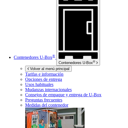
®
Contenedores
U-Box
®
Contenedores
U-Box
Volver al menú principal
Tarifas e información
Opciones de entrega
Usos habituales
Mudanzas internacionales
Consejos de empaque y entrega de
U-Box
Preguntas frecuentes
Medidas del contenedor