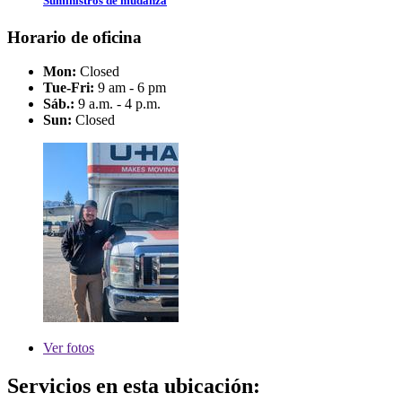
Suministros de mudanza
Horario de oficina
Mon:
Closed
Tue-Fri:
9 am - 6 pm
Sáb.:
9 a.m. - 4 p.m.
Sun:
Closed
Ver
fotos
Servicios en esta ubicación: