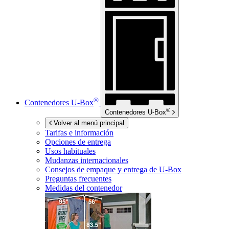
®
Contenedores
U-Box
®
Contenedores
U-Box
Volver al menú principal
Tarifas e información
Opciones de entrega
Usos habituales
Mudanzas internacionales
Consejos de empaque y entrega de
U-Box
Preguntas frecuentes
Medidas del contenedor