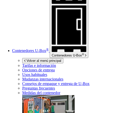
®
Contenedores
U-Box
®
Contenedores
U-Box
Volver al menú principal
Tarifas e información
Opciones de entrega
Usos habituales
Mudanzas internacionales
Consejos de empaque y entrega de
U-Box
Preguntas frecuentes
Medidas del contenedor