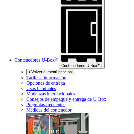
®
Contenedores
U-Box
®
Contenedores
U-Box
Volver al menú principal
Tarifas e información
Opciones de entrega
Usos habituales
Mudanzas internacionales
Consejos de empaque y entrega de
U-Box
Preguntas frecuentes
Medidas del contenedor