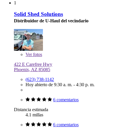
1
Solid Shed Solutions
Distribuidor de U-Haul del vecindario
Ver
fotos
422 E Carefree Hwy
Phoenix, AZ 85085
(623) 738-1142
Hoy abierto de 9:30 a. m. - 4:30 p. m.
6 comentarios
Distancia estimada
4.1 millas
6 comentarios