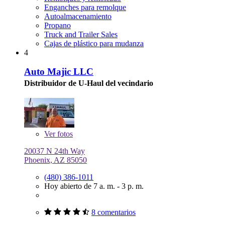
Enganches para remolque
Autoalmacenamiento
Propano
Truck and Trailer Sales
Cajas de plástico para mudanza
4
Auto Majic LLC
Distribuidor de U-Haul del vecindario
Ver
fotos
20037 N 24th Way
Phoenix, AZ 85050
(480) 386-1011
Hoy abierto de 7 a. m. - 3 p. m.
8 comentarios