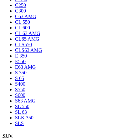
C250
C300
C63 AMG
CL 550
CL 600
CL 63 AMG
CL65 AMG
CLS550
CLS63 AMG
E 350
E550
E63 AMG
S 350
S 65
S400
S550
S600
S63 AMG
SL 550
SL 63
SLK 350
SLS
SUV