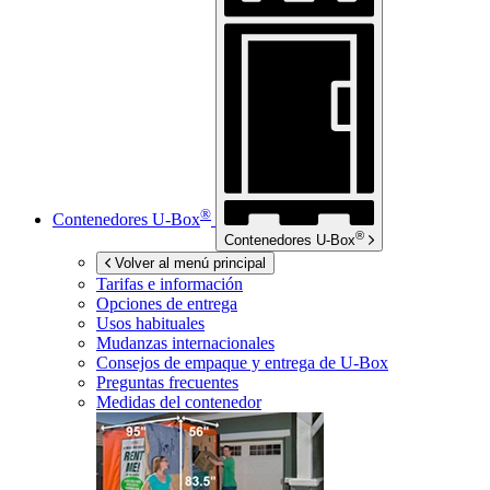
®
Contenedores
U-Box
®
Contenedores
U-Box
Volver al menú principal
Tarifas e información
Opciones de entrega
Usos habituales
Mudanzas internacionales
Consejos de empaque y entrega de
U-Box
Preguntas frecuentes
Medidas del contenedor