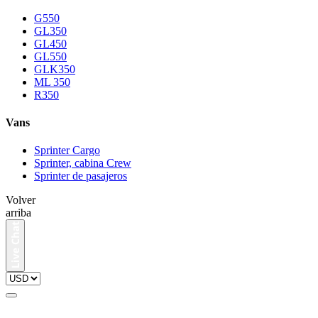
G550
GL350
GL450
GL550
GLK350
ML 350
R350
Vans
Sprinter Cargo
Sprinter, cabina Crew
Sprinter de pasajeros
Volver
arriba