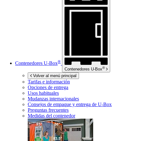
®
Contenedores
U-Box
®
Contenedores
U-Box
Volver al menú principal
Tarifas e información
Opciones de entrega
Usos habituales
Mudanzas internacionales
Consejos de empaque y entrega de
U-Box
Preguntas frecuentes
Medidas del contenedor