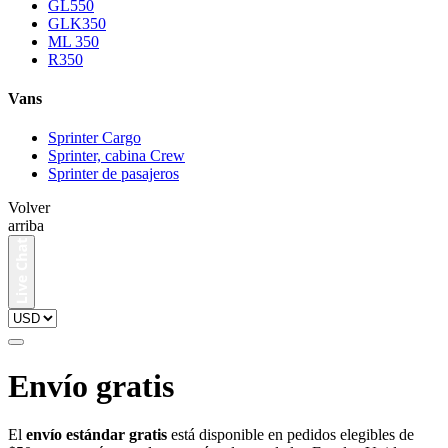
GL550
GLK350
ML 350
R350
Vans
Sprinter Cargo
Sprinter, cabina Crew
Sprinter de pasajeros
Volver
arriba
Envío gratis
El
envío estándar gratis
está disponible en pedidos elegibles de