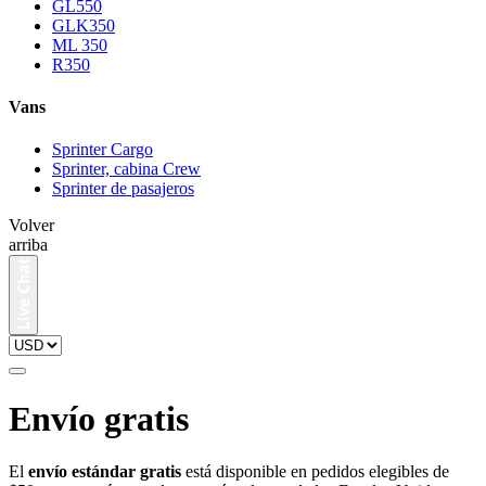
GL550
GLK350
ML 350
R350
Vans
Sprinter Cargo
Sprinter, cabina Crew
Sprinter de pasajeros
Volver
arriba
Envío gratis
El
envío estándar gratis
está disponible en pedidos elegibles de