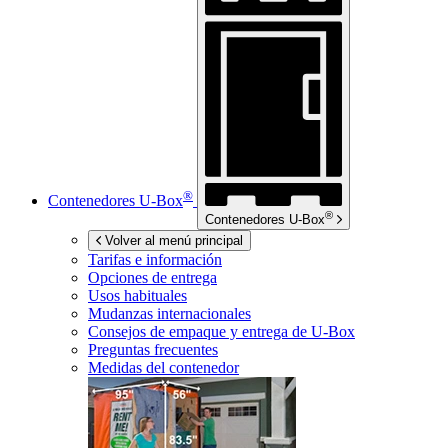
®
Contenedores
U-Box
®
Contenedores
U-Box
Volver al menú principal
Tarifas e información
Opciones de entrega
Usos habituales
Mudanzas internacionales
Consejos de empaque y entrega de
U-Box
Preguntas frecuentes
Medidas del contenedor