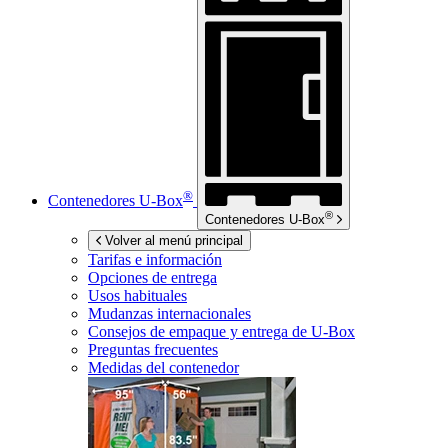
®
Contenedores
U-Box
®
Contenedores
U-Box
Volver al menú principal
Tarifas e información
Opciones de entrega
Usos habituales
Mudanzas internacionales
Consejos de empaque y entrega de
U-Box
Preguntas frecuentes
Medidas del contenedor