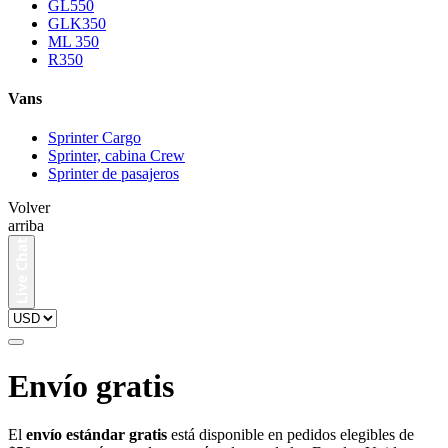
GL550
GLK350
ML 350
R350
Vans
Sprinter Cargo
Sprinter, cabina Crew
Sprinter de pasajeros
Volver
arriba
Envío gratis
El
envío estándar gratis
está disponible en pedidos elegibles de