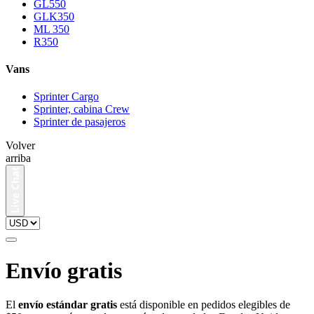
GL550
GLK350
ML 350
R350
Vans
Sprinter Cargo
Sprinter, cabina Crew
Sprinter de pasajeros
Volver
arriba
Envío gratis
El
envío estándar gratis
está disponible en pedidos elegibles de