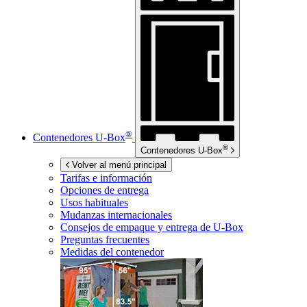
®
Contenedores
U-Box
®
Contenedores
U-Box
Volver al menú principal
Tarifas e información
Opciones de entrega
Usos habituales
Mudanzas internacionales
Consejos de empaque y entrega de
U-Box
Preguntas frecuentes
Medidas del contenedor