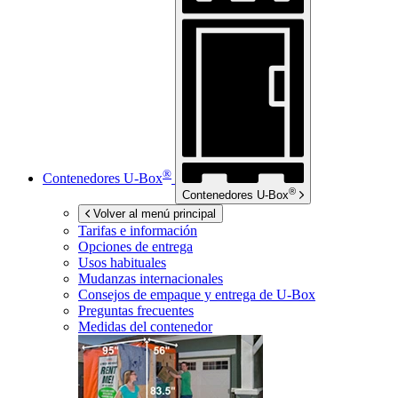
®
Contenedores
U-Box
®
Contenedores
U-Box
Volver al menú principal
Tarifas e información
Opciones de entrega
Usos habituales
Mudanzas internacionales
Consejos de empaque y entrega de
U-Box
Preguntas frecuentes
Medidas del contenedor