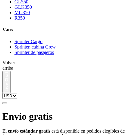
GL550
GLK350
ML 350
R350
Vans
Sprinter Cargo
Sprinter, cabina Crew
Sprinter de pasajeros
Volver
arriba
Envío gratis
El
envío estándar gratis
está disponible en pedidos elegibles de