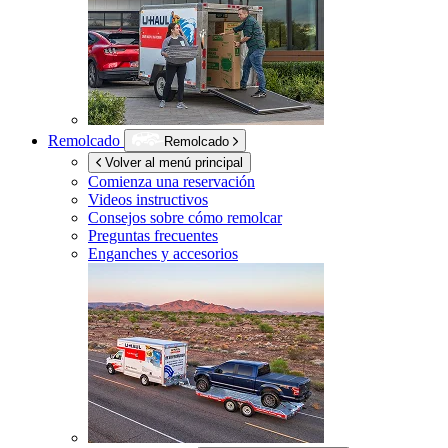
Remolcado
Remolcado
Volver al menú principal
Comienza una reservación
Videos instructivos
Consejos sobre cómo remolcar
Preguntas frecuentes
Enganches y accesorios