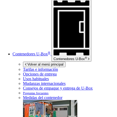
®
Contenedores
U-Box
®
Contenedores
U-Box
Volver al menú principal
Tarifas e información
Opciones de entrega
Usos habituales
Mudanzas internacionales
Consejos de empaque y entrega de
U-Box
Preguntas frecuentes
Medidas del contenedor