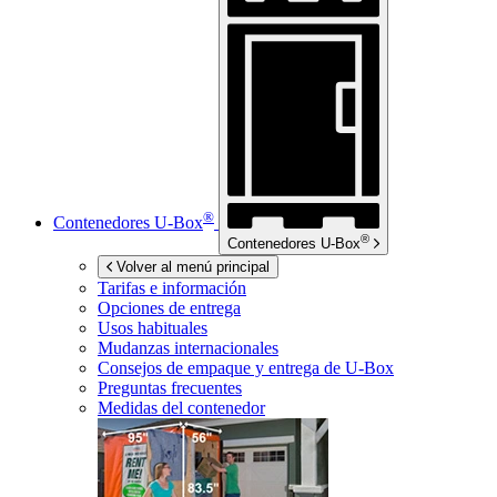
®
Contenedores
U-Box
®
Contenedores
U-Box
Volver al menú principal
Tarifas e información
Opciones de entrega
Usos habituales
Mudanzas internacionales
Consejos de empaque y entrega de
U-Box
Preguntas frecuentes
Medidas del contenedor