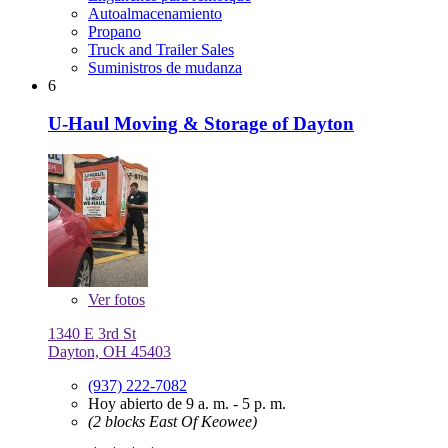
Autoalmacenamiento
Propano
Truck and Trailer Sales
Suministros de mudanza
6
U-Haul Moving & Storage of Dayton
Ver
fotos
1340 E 3rd St
Dayton, OH 45403
(937) 222-7082
Hoy abierto de 9 a. m. - 5 p. m.
(2 blocks East Of Keowee)