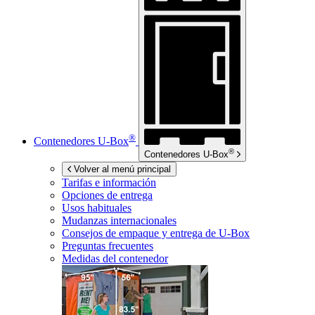
®
Contenedores
U-Box
®
Contenedores
U-Box
Volver al menú principal
Tarifas e información
Opciones de entrega
Usos habituales
Mudanzas internacionales
Consejos de empaque y entrega de
U-Box
Preguntas frecuentes
Medidas del contenedor