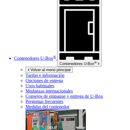
®
Contenedores
U-Box
®
Contenedores
U-Box
Volver al menú principal
Tarifas e información
Opciones de entrega
Usos habituales
Mudanzas internacionales
Consejos de empaque y entrega de
U-Box
Preguntas frecuentes
Medidas del contenedor