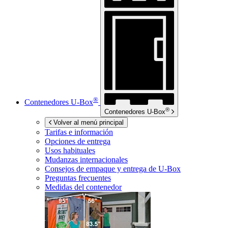
®
Contenedores
U-Box
®
Contenedores
U-Box
Volver al menú principal
Tarifas e información
Opciones de entrega
Usos habituales
Mudanzas internacionales
Consejos de empaque y entrega de
U-Box
Preguntas frecuentes
Medidas del contenedor