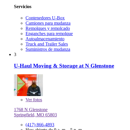
Servicios
Contenedores U-Box
Camiones para mudanza
Remolques y remolcado
Enganches para remolque
Autoalmacenamiento
Truck and Trailer Sales
Suministros de mudanza
3
U-Haul Moving & Storage at N Glenstone
Ver
fotos
1768 N Glenstone
Springfield, MO 65803
(417) 866-4893
Hoy abierto de 9 a. m. - 5 p. m.