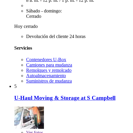
8 a. m. - 12 p. m.
/
1 p. m. - 12 p. m.
Sábado - domingo:
Cerrado
Hoy cerrado
Devolución del cliente 24 horas
Servicios
Contenedores U-Box
Camiones para mudanza
Remolques y remolcado
Autoalmacenamiento
Suministros de mudanza
5
U-Haul Moving & Storage at S Campbell
Ver
fotos