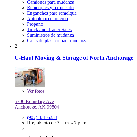
Camiones para mudanza
Remolques y remolcado
Enganches para remolque
Autoalmacenamiento
Propano
Truck and Trailer Sales
Suministros de mudanza
Cajas de plástico para mudanza
2
U-Haul Moving & Storage of North Anchorage
Ver
fotos
5700 Boundary Ave
Anchorage, AK 99504
(907) 331-6233
Hoy abierto de 7 a. m. - 7 p. m.