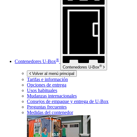
®
Contenedores
U-Box
®
Contenedores
U-Box
Volver al menú principal
Tarifas e información
Opciones de entrega
Usos habituales
Mudanzas internacionales
Consejos de empaque y entrega de
U-Box
Preguntas frecuentes
Medidas del contenedor