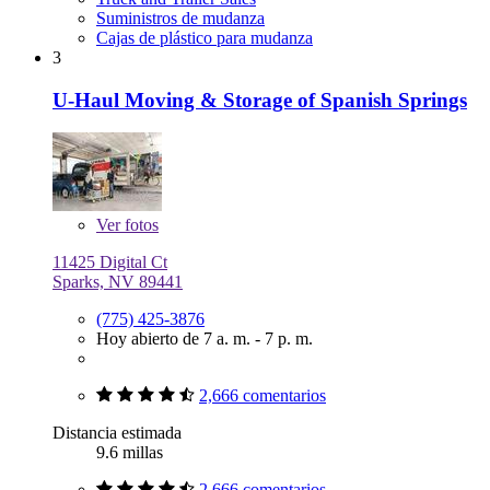
Suministros de mudanza
Cajas de plástico para mudanza
3
U-Haul Moving & Storage of Spanish Springs
Ver
fotos
11425 Digital Ct
Sparks, NV 89441
(775) 425-3876
Hoy abierto de 7 a. m. - 7 p. m.
2,666 comentarios
Distancia estimada
9.6 millas
2,666 comentarios