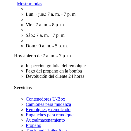
Mostrar todas
Lun. - jue.: 7 a. m. - 7 p. m.
Vie.: 7 a. m. - 8 p. m.
Sáb.: 7 a. m. - 7 p. m.
Dom.: 9 a. m. - 5 p. m.
Hoy abierto de 7 a. m. - 7 p. m.
Inspección gratuita del remolque
Pago del propano en la bomba
Devolución del cliente 24 horas
Servicios
Contenedores U-Box
Camiones para mudanza
Remolques y remolcado
Enganches para remolque
Autoalmacenamiento
Propano
Truck and Trailer Sales